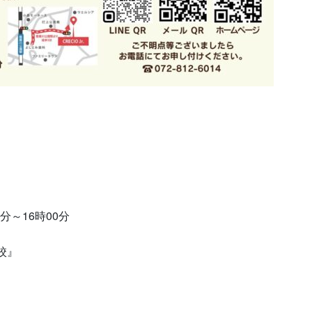
0分～16時00分
道校』