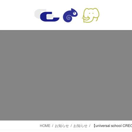
コ
ナ
ン
ビ
テ
ゲ
ン
ー
ツ
シ
に
ョ
移
ン
動
に
移
動
HOME
お知らせ
お知らせ
【universal sch