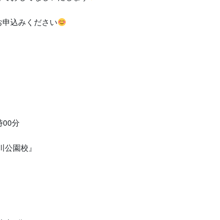
お申込みください
】
時00分
 寝屋川公園校』