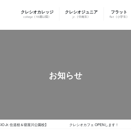
クレシオカレッジ
クレシオジュニア
フラット
college（18歳以降）
jr.（中高生）
flat（小学生）
お知らせ
ool CRECIO Jr. 住道校＆寝屋川公園校】 クレシオカフェ OPENします！