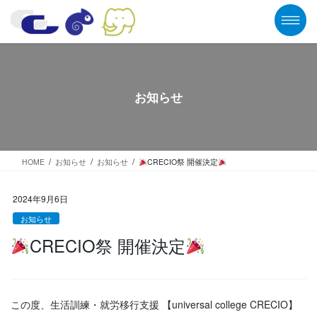
コ
ナ
ン
ビ
テ
ゲ
ン
ー
ツ
シ
に
ョ
移
ン
お知らせ
動
に
移
動
HOME
お知らせ
お知らせ
CRECIO祭 開催決定
2024年9月6日
お知らせ
CRECIO祭 開催決定
この度、生活訓練・就労移行支援 【universal college CRECIO】