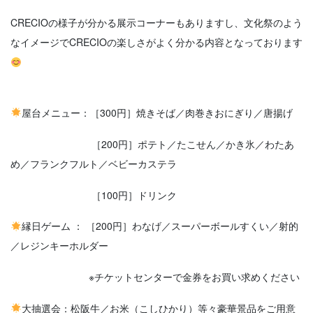
CRECIOの様子が分かる展示コーナーもありますし、文化祭のよう
なイメージでCRECIOの楽しさがよく分かる内容となっております
屋台メニュー：［300円］焼きそば／肉巻きおにぎり／唐揚げ
［200円］ポテト／たこせん／かき氷／わたあ
め／フランクフルト／ベビーカステラ
［100円］ドリンク
縁日ゲーム ： ［200円］わなげ／スーパーボールすくい／射的
／レジンキーホルダー
※チケットセンターで金券をお買い求めください
大抽選会：松阪牛／お米（こしひかり）等々豪華景品をご用意