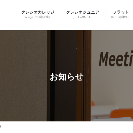
クレシオカレッジ
クレシオジュニア
フラット
college（18歳以降）
jr.（中高生）
flat（小学生）
お知らせ
！