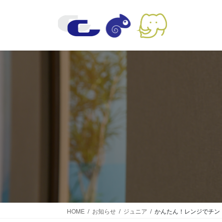
コ
ナ
ン
ビ
テ
ゲ
ン
ー
ツ
シ
に
ョ
移
ン
動
に
移
動
HOME
お知らせ
ジュニア
かんたん！レンジでチン