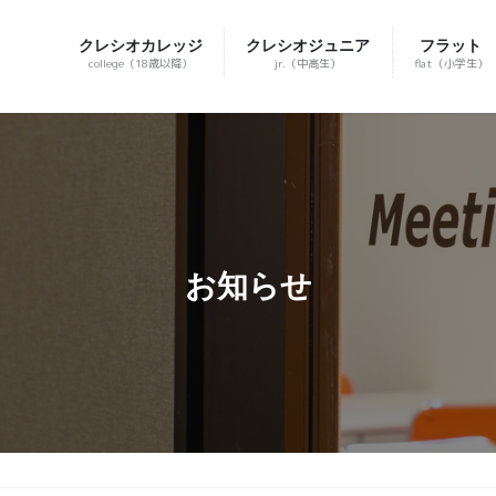
クレシオカレッジ
クレシオジュニア
フラット
college（18歳以降）
jr.（中高生）
flat（小学生）
お知らせ