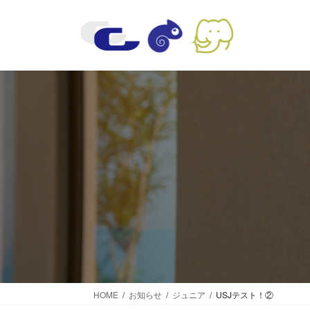
コ
ナ
ン
ビ
テ
ゲ
ン
ー
ツ
シ
に
ョ
移
ン
動
に
移
動
HOME
お知らせ
ジュニア
USJテスト！②