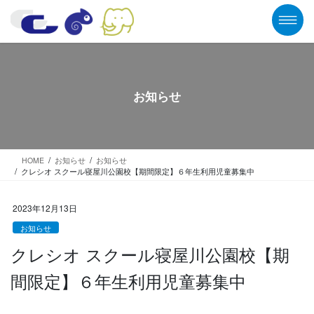
コ
ナ
ン
ビ
テ
ゲ
ン
ー
ツ
シ
に
ョ
移
ン
お知らせ
動
に
移
動
HOME
お知らせ
お知らせ
クレシオ スクール寝屋川公園校【期間限定】６年生利用児童募集中
2023年12月13日
お知らせ
クレシオ スクール寝屋川公園校【期
間限定】６年生利用児童募集中