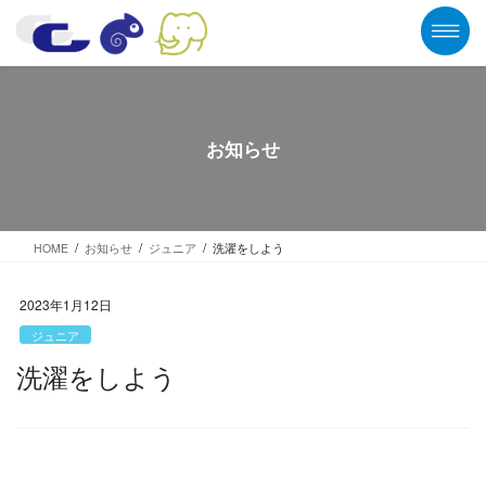
コ
ナ
ン
ビ
テ
ゲ
ン
ー
ツ
シ
に
ョ
移
ン
お知らせ
動
に
移
動
HOME
お知らせ
ジュニア
洗濯をしよう
2023年1月12日
ジュニア
洗濯をしよう