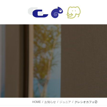
コ
ナ
ン
ビ
テ
ゲ
ン
ー
ツ
シ
に
ョ
移
ン
動
に
移
動
HOME
お知らせ
ジュニア
クレシオカフェ②