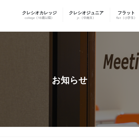
クレシオカレッジ
クレシオジュニア
フラット
college（18歳以降）
jr.（中高生）
flat（小学生）
お知らせ