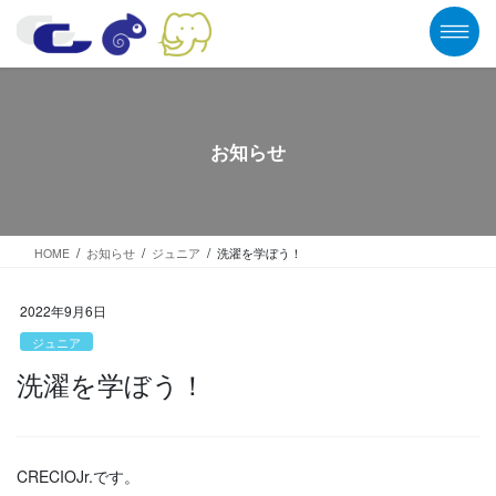
コ
ナ
ン
ビ
テ
ゲ
ン
ー
ツ
シ
に
ョ
移
ン
お知らせ
動
に
移
動
HOME
お知らせ
ジュニア
洗濯を学ぼう！
2022年9月6日
ジュニア
洗濯を学ぼう！
CRECIOJr.です。