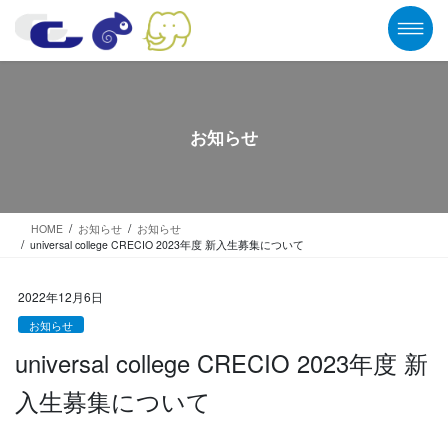
コ
ナ
ン
ビ
テ
ゲ
ン
ー
ツ
シ
に
ョ
移
ン
お知らせ
動
に
移
動
HOME
お知らせ
お知らせ
universal college CRECIO 2023年度 新入生募集について
2022年12月6日
お知らせ
universal college CRECIO 2023年度 新
入生募集について