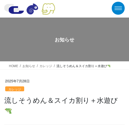
コ
ナ
ン
ビ
テ
ゲ
ン
ー
ツ
シ
に
ョ
移
ン
お知らせ
動
に
移
動
HOME
お知らせ
カレッジ
流しそうめん＆スイカ割り＋水遊び
2025年7月28日
カレッジ
流しそうめん＆スイカ割り＋水遊び