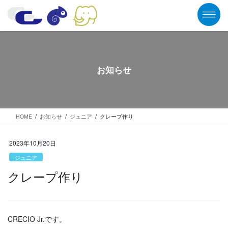
コ
ナ
ン
ビ
テ
ゲ
ン
ー
ツ
シ
に
ョ
移
ン
お知らせ
動
に
移
動
HOME
お知らせ
ジュニア
クレープ作り
2023年10月20日
ジュニア
クレープ作り
CRECIO Jr.です。