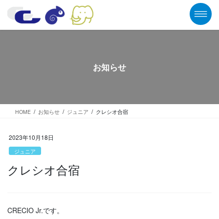
コ
ナ
ン
ビ
テ
ゲ
ン
ー
ツ
シ
に
ョ
移
ン
お知らせ
動
に
移
動
HOME
お知らせ
ジュニア
クレシオ合宿
2023年10月18日
ジュニア
クレシオ合宿
CRECIO Jr.です。