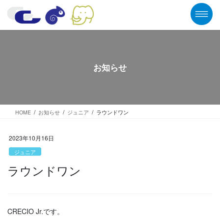
コ
ナ
ン
ビ
テ
ゲ
ン
ー
ツ
シ
に
ョ
移
ン
お知らせ
動
に
移
動
HOME
お知らせ
ジュニア
ラウンドワン
2023年10月16日
ジュニア
ラウンドワン
CRECIO Jr.です。