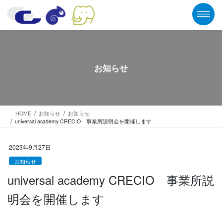
コ
ナ
ン
ビ
テ
ゲ
ン
ー
ツ
シ
に
ョ
移
ン
お知らせ
動
に
移
動
HOME
お知らせ
お知らせ
universal academy CRECIO 事業所説明会を開催します
2023年9月27日
お知らせ
universal academy CRECIO 事業所説
明会を開催します