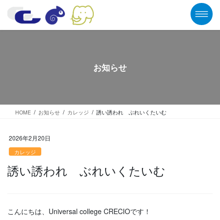
コ
ナ
ン
ビ
テ
ゲ
ン
ー
ツ
シ
に
ョ
移
ン
お知らせ
動
に
移
動
HOME
お知らせ
カレッジ
誘い誘われ ぶれいくたいむ
2026年2月20日
カレッジ
誘い誘われ ぶれいくたいむ
こんにちは、Universal college CRECIOです！