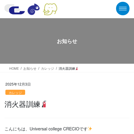
コ
ナ
ン
ビ
テ
ゲ
ン
ー
ツ
シ
に
ョ
移
ン
お知らせ
動
に
移
動
HOME
お知らせ
カレッジ
消火器訓練
2025年12月3日
カレッジ
消火器訓練
こんにちは、Universal college CRECIOです